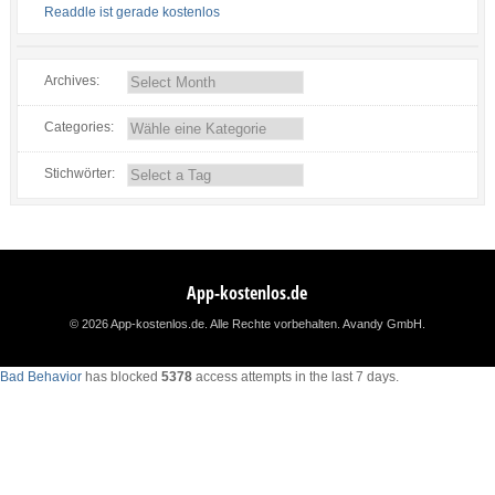
Readdle ist gerade kostenlos
Archives:
Categories:
Stichwörter:
App-kostenlos.de
© 2026 App-kostenlos.de. Alle Rechte vorbehalten.
Avandy GmbH
.
Bad Behavior
has blocked
5378
access attempts in the last 7 days.