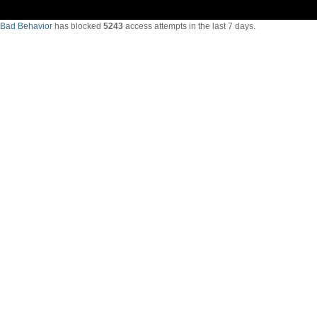
Bad Behavior
has blocked
5243
access attempts in the last 7 days.