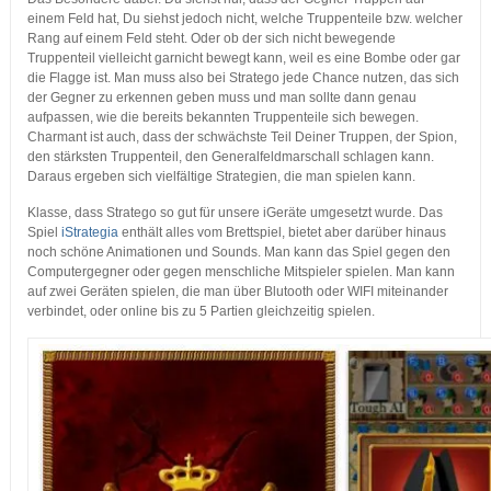
einem Feld hat, Du siehst jedoch nicht, welche Truppenteile bzw. welcher
Rang auf einem Feld steht. Oder ob der sich nicht bewegende
Truppenteil vielleicht garnicht bewegt kann, weil es eine Bombe oder gar
die Flagge ist. Man muss also bei Stratego jede Chance nutzen, das sich
der Gegner zu erkennen geben muss und man sollte dann genau
aufpassen, wie die bereits bekannten Truppenteile sich bewegen.
Charmant ist auch, dass der schwächste Teil Deiner Truppen, der Spion,
den stärksten Truppenteil, den Generalfeldmarschall schlagen kann.
Daraus ergeben sich vielfältige Strategien, die man spielen kann.
Klasse, dass Stratego so gut für unsere iGeräte umgesetzt wurde. Das
Spiel
iStrategia
enthält alles vom Brettspiel, bietet aber darüber hinaus
noch schöne Animationen und Sounds. Man kann das Spiel gegen den
Computergegner oder gegen menschliche Mitspieler spielen. Man kann
auf zwei Geräten spielen, die man über Blutooth oder WIFI miteinander
verbindet, oder online bis zu 5 Partien gleichzeitig spielen.