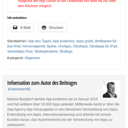
Aufgrund der App-Größe ist der Download nur über WLAN oder
den Rechner möglich
Info weiterleiten:
E-Mail
Drucken
Stichwörter:
App des Tages
,
App kostenlos
,
Apps gratis
,
Brettspiele für
das iPad
,
hervorragende Spiele
,
i4nApps
,
iStrategia
,
iStrategia für iPad
,
Spieletipps iPad
,
Strategiespiele
,
Stratego
Kategorie
:
Allgemein
Information zum Autor des Beitrages
(
Autorenprofil
)
Markus Burgdorf startete App-kostenlos.de im Januar 2010
und hat seitdem über 10.000 Apps getestet. Mittlerweile berät er über die
App Agency App-Herausgeber in den Bereichen Vermarktung von Apps,
Entwicklung von Apps, Internationalisierung und arbeitet mit seinen
Kunden daran, das Nutzererlebnis bei der Verwendung von Apps zu
verbessern.