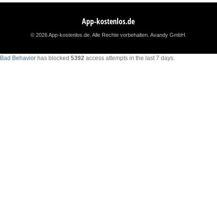
App-kostenlos.de
© 2026 App-kostenlos.de. Alle Rechte vorbehalten.
Avandy GmbH
.
Bad Behavior
has blocked
5392
access attempts in the last 7 days.