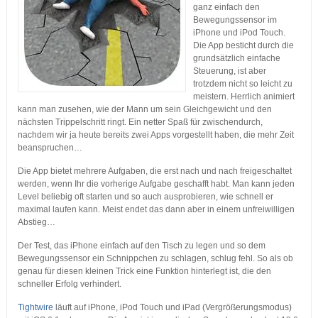
ganz einfach den
Bewegungssensor im
iPhone und iPod Touch.
Die App besticht durch die
grundsätzlich einfache
Steuerung, ist aber
trotzdem nicht so leicht zu
meistern. Herrlich animiert
kann man zusehen, wie der Mann um sein Gleichgewicht und den
nächsten Trippelschritt ringt. Ein netter Spaß für zwischendurch,
nachdem wir ja heute bereits zwei Apps vorgestellt haben, die mehr Zeit
beanspruchen…
Die App bietet mehrere Aufgaben, die erst nach und nach freigeschaltet
werden, wenn Ihr die vorherige Aufgabe geschafft habt. Man kann jeden
Level beliebig oft starten und so auch ausprobieren, wie schnell er
maximal laufen kann. Meist endet das dann aber in einem unfreiwilligen
Abstieg…
Der Test, das iPhone einfach auf den Tisch zu legen und so dem
Bewegungssensor ein Schnippchen zu schlagen, schlug fehl. So als ob
genau für diesen kleinen Trick eine Funktion hinterlegt ist, die den
schneller Erfolg verhindert.
Tightwire
läuft auf iPhone, iPod Touch und iPad (Vergrößerungsmodus)