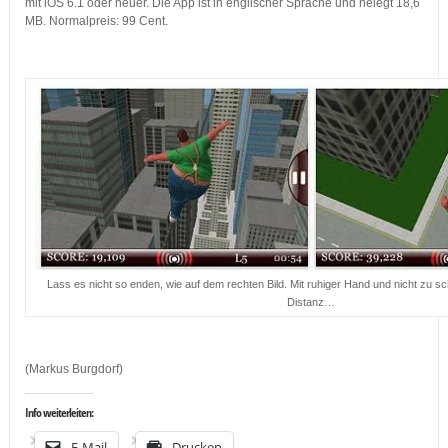
mit iOS 6.1 oder neuer. Die App ist in englischer Sprache und nelegt 18,6
MB. Normalpreis: 99 Cent.
…
Lass es nicht so enden, wie auf dem rechten Bild. Mit ruhiger Hand und nicht zu sc
Distanz…
(Markus Burgdorf)
Info weiterleiten:
E-Mail
Drucken