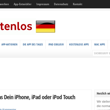
 werben
App-Entwickler
Impressum
Datenschutz
Kontakt
APP-AKTIONEN
DIE APP DES TAGES
IPAD EXKLUSIV
KOSTENLOSE APPS
MAC APPS
Herzlich w
as Dein iPhone, iPad oder iPod Touch
Wir stell
die norma
in Kommentar