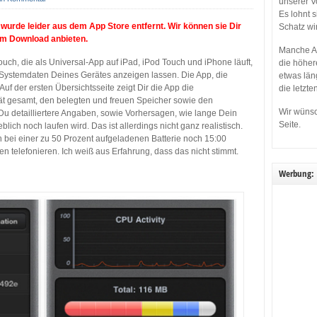
unserer V
Es lohnt 
urde leider aus dem App Store entfernt. Wir können sie Dir
Schatz wi
zum Download anbieten.
Manche Ap
Touch, die als Universal-App auf iPad, iPod Touch und iPhone läuft,
die höher
n Systemdaten Deines Gerätes anzeigen lassen. Die App, die
etwas län
Auf der ersten Übersichtsseite zeigt Dir die App die
die letzte
t gesamt, den belegten und freuen Speicher sowie den
Wir wünsc
 Du detailliertere Angaben, sowie Vorhersagen, wie lange Dein
Seite.
lich noch laufen wird. Das ist allerdings nicht ganz realistisch.
h bei einer zu 50 Prozent aufgeladenen Batterie noch 15:00
 telefonieren. Ich weiß aus Erfahrung, dass das nicht stimmt.
Werbung: