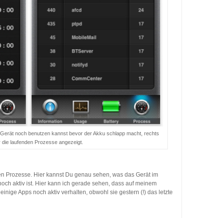
 Gerät noch benutzen kannst bevor der Akku schlapp macht, rechts
 die laufenden Prozesse angezeigt.
iven Prozesse. Hier kannst Du genau sehen, was das Gerät im
ch aktiv ist. Hier kann ich gerade sehen, dass auf meinem
inige Apps noch aktiv verhalten, obwohl sie gestern (!) das letzte