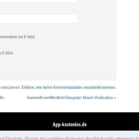
mmentare via E-Mail.
 E-Mail.
 reduzieren.
Erfahre, wie deine Kommentardaten verarbeitet werden.
für
Gameloft veröffentlicht Gangstar: Miami Vindication
»
App-kostenlos.de
© 2026 App-kostenlos.de. Alle Rechte vorbehalten.
Avandy GmbH
.