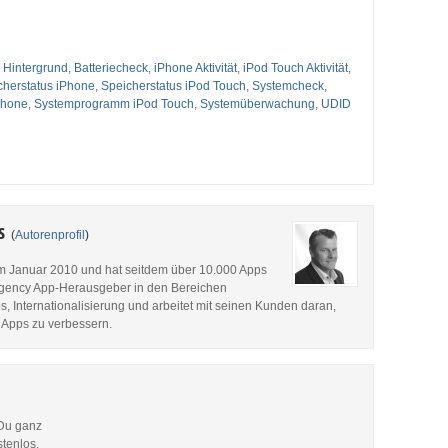
 Hintergrund
,
Batteriecheck
,
iPhone Aktivität
,
iPod Touch Aktivität
,
cherstatus iPhone
,
Speicherstatus iPod Touch
,
Systemcheck
,
Phone
,
Systemprogramm iPod Touch
,
Systemüberwachung
,
UDID
es
(
Autorenprofil
)
im Januar 2010 und hat seitdem über 10.000 Apps
p Agency App-Herausgeber in den Bereichen
, Internationalisierung und arbeitet mit seinen Kunden daran,
 Apps zu verbessern.
 Du ganz
stenlos.