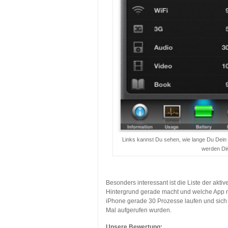
Links kannst Du sehen, wie lange Du Dein
werden Dir
…
Besonders interessant ist die Liste der akt
Hintergrund gerade macht und welche App no
iPhone gerade 30 Prozesse laufen und sich e
Mal aufgerufen wurden.
Unsere Bewertung: