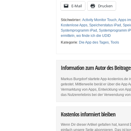
E-Mail
Drucken
Stichwörter:
Activity Monitor Touch
,
Apps im
Kostenlose Apps
,
Speicherstatus iPad
,
Spei
Systemprogramm iPad
,
Systemprogramm i
ermitteln
,
wo finde ich die UDID
Kategorie
:
Die App des Tages
,
Tools
Information zum Autor des Beitrag
Markus Burgdorf startete App-kostenlos.de 
getestet. Mittlerweile berät er über die Ap
Vermarktung von Apps, Entwicklung von Apps
das Nutzererlebnis bei der Verwendung von
Kostenlos informiert bleiben
Wenn Dir dieser Artikel gefallen hat, kannst
einfach unsere Seite abonnieren. Das ist ko