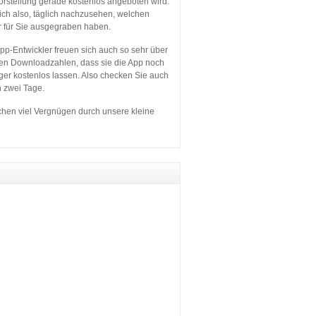
orstellung gerade kostenlos angeboten wird.
sich also, täglich nachzusehen, welchen
r für Sie ausgegraben haben.
p-Entwickler freuen sich auch so sehr über
en Downloadzahlen, dass sie die App noch
ger kostenlos lassen. Also checken Sie auch
n zwei Tage.
hen viel Vergnügen durch unsere kleine