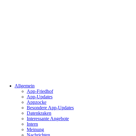
Allgemein
App-Friedhof
App-Updates
Appzocke
Besondere App-Updates
Datenkraken
Interessante Angebote
Intern
Meinung
Nachrichten