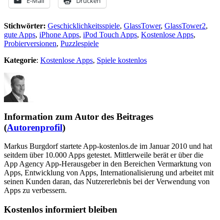
E-Mail
Drucken
Stichwörter:
Geschicklichkeitsspiele
,
GlassTower
,
GlassTower2
,
gute Apps
,
iPhone Apps
,
iPod Touch Apps
,
Kostenlose Apps
,
Probierversionen
,
Puzzlespiele
Kategorie
:
Kostenlose Apps
,
Spiele kostenlos
Information zum Autor des Beitrages
(
Autorenprofil
)
Markus Burgdorf startete App-kostenlos.de im Januar 2010 und hat
seitdem über 10.000 Apps getestet. Mittlerweile berät er über die
App Agency App-Herausgeber in den Bereichen Vermarktung von
Apps, Entwicklung von Apps, Internationalisierung und arbeitet mit
seinen Kunden daran, das Nutzererlebnis bei der Verwendung von
Apps zu verbessern.
Kostenlos informiert bleiben