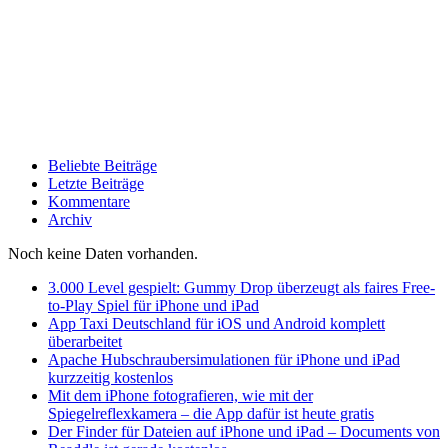
Beliebte Beiträge
Letzte Beiträge
Kommentare
Archiv
Noch keine Daten vorhanden.
3.000 Level gespielt: Gummy Drop überzeugt als faires Free-
to-Play Spiel für iPhone und iPad
App Taxi Deutschland für iOS und Android komplett
überarbeitet
Apache Hubschraubersimulationen für iPhone und iPad
kurzzeitig kostenlos
Mit dem iPhone fotografieren, wie mit der
Spiegelreflexkamera – die App dafür ist heute gratis
Der Finder für Dateien auf iPhone und iPad – Documents von