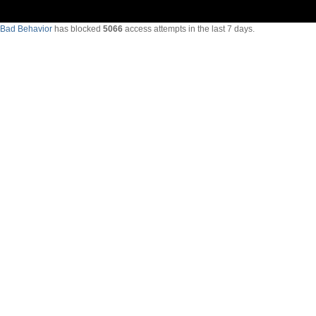
Bad Behavior
has blocked
5066
access attempts in the last 7 days.