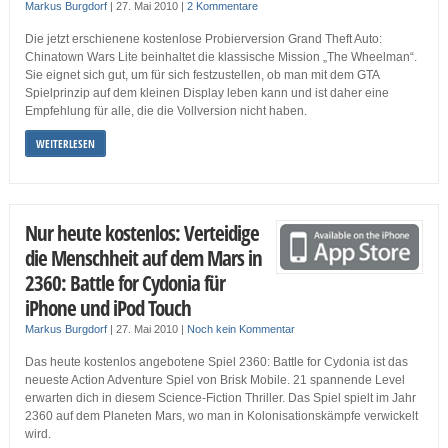
Markus Burgdorf
|
27. Mai 2010
|
2 Kommentare
Die jetzt erschienene kostenlose Probierversion Grand Theft Auto:
Chinatown Wars Lite beinhaltet die klassische Mission „The Wheelman“.
Sie eignet sich gut, um für sich festzustellen, ob man mit dem GTA
Spielprinzip auf dem kleinen Display leben kann und ist daher eine
Empfehlung für alle, die die Vollversion nicht haben.
WEITERLESEN
Nur heute kostenlos: Verteidige
die Menschheit auf dem Mars in
2360: Battle for Cydonia für
iPhone und iPod Touch
Markus Burgdorf
|
27. Mai 2010
|
Noch kein Kommentar
Das heute kostenlos angebotene Spiel 2360: Battle for Cydonia ist das
neueste Action Adventure Spiel von Brisk Mobile. 21 spannende Level
erwarten dich in diesem Science-Fiction Thriller. Das Spiel spielt im Jahr
2360 auf dem Planeten Mars, wo man in Kolonisationskämpfe verwickelt
wird.