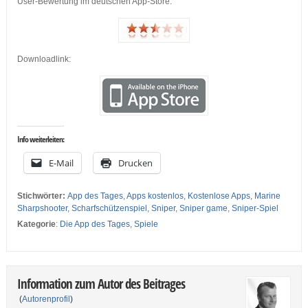
User-Bewertung im deutschen App-Store:
Downloadlink:
Info weiterleiten:
E-Mail
Drucken
Stichwörter:
App des Tages
,
Apps kostenlos
,
Kostenlose Apps
,
Marine
Sharpshooter
,
Scharfschützenspiel
,
Sniper
,
Sniper game
,
Sniper-Spiel
Kategorie
:
Die App des Tages
,
Spiele
Information zum Autor des Beitrages
(
Autorenprofil
)