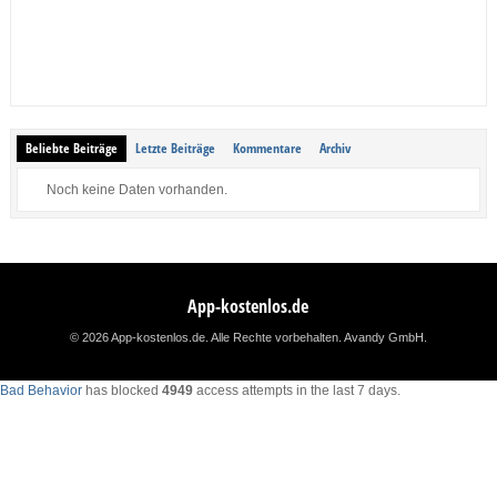
Beliebte Beiträge
Letzte Beiträge
Kommentare
Archiv
Noch keine Daten vorhanden.
App-kostenlos.de
© 2026 App-kostenlos.de. Alle Rechte vorbehalten.
Avandy GmbH
.
Bad Behavior
has blocked
4949
access attempts in the last 7 days.