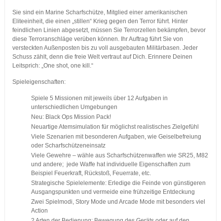
Sie sind ein Marine Scharfschütze, Mitglied einer amerikanischen
Eliteeinheit, die einen „stillen“ Krieg gegen den Terror führt. Hinter
feindlichen Linien abgesetzt, müssen Sie Terrorzellen bekämpfen, bevor
diese Terroranschläge verüben können. Ihr Auftrag führt Sie von
versteckten Außenposten bis zu voll ausgebauten Militärbasen. Jeder
Schuss zählt, denn die freie Welt vertraut auf Dich. Erinnere Deinen
Leitsprich: „One shot, one kill.“
Spieleigenschaften:
Spiele 5 Missionen mit jeweils über 12 Aufgaben in
unterschiedlichen Umgebungen
Neu: Black Ops Mission Pack!
Neuartige Atemsimulation für möglichst realistisches Zielgefühl
Viele Szenarien mit besonderen Aufgaben, wie Geiselbefreiung
oder Scharfschützeneinsatz
Viele Gewehre – wähle aus Scharfschützenwaffen wie SR25, M82
und andere; jede Waffe hat individuelle Eigenschaften zum
Beispiel Feuerkraft, Rückstoß, Feuerrate, etc.
Strategische Spielelemente: Erledige die Feinde von günstigeren
Ausgangspunkten und vermeide eine frühzeitige Entdeckung
Zwei Spielmodi, Story Mode und Arcade Mode mit besonders viel
Action
2 Arten der Bedienung: Bewegung des Geräts oder auf den