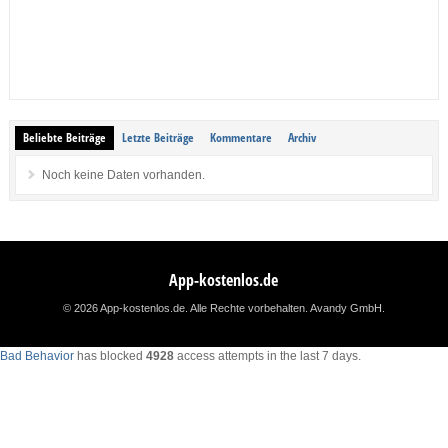
Beliebte Beiträge
Letzte Beiträge
Kommentare
Archiv
Noch keine Daten vorhanden.
App-kostenlos.de
© 2026 App-kostenlos.de. Alle Rechte vorbehalten.
Avandy GmbH
.
Bad Behavior
has blocked
4928
access attempts in the last 7 days.