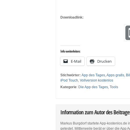
Downloadlink:
Info weiterleiten:
E-Mail
Drucken
Stichwörter:
App des Tages
,
Apps gratis
,
Bi
iPod Touch
,
Vollversion kostenlos
Kategorie
:
Die App des Tages
,
Tools
Information zum Autor des Beitrag
Markus Burgdorf startete App-kostenlos.de 
getestet. Mittlerweile berät er über die Ap