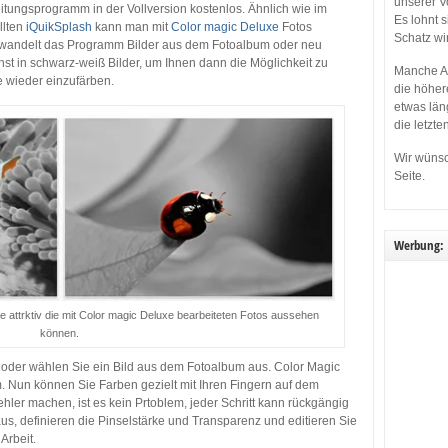
unserer V
itungsprogramm in der Vollversion kostenlos. Ähnlich wie im
Es lohnt 
llten
iQuikSplash
kann man mit
Color magic Deluxe
Fotos
Schatz wi
erwandelt das Programm Bilder aus dem Fotoalbum oder neu
 in schwarz-weiß Bilder, um Ihnen dann die Möglichkeit zu
Manche Ap
e wieder einzufärben.
die höher
etwas län
die letzte
Wir wünsc
Seite.
Werbung:
e attrktiv die mit Color magic Deluxe bearbeiteten Fotos aussehen
können.
 oder wählen Sie ein Bild aus dem Fotoalbum aus. Color Magic
. Nun können Sie Farben gezielt mit Ihren Fingern auf dem
ler machen, ist es kein Prtoblem, jeder Schritt kann rückgängig
s, definieren die Pinselstärke und Transparenz und editieren Sie
Arbeit.