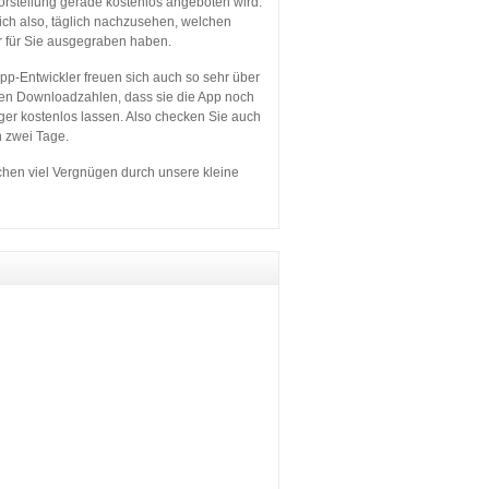
orstellung gerade kostenlos angeboten wird.
sich also, täglich nachzusehen, welchen
r für Sie ausgegraben haben.
p-Entwickler freuen sich auch so sehr über
en Downloadzahlen, dass sie die App noch
ger kostenlos lassen. Also checken Sie auch
n zwei Tage.
hen viel Vergnügen durch unsere kleine