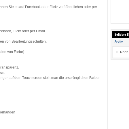
önnen Sie es auf Facebook oder Flickr veröffenrtlichen oder per
cebook, Flickr oder per Email.
Beliebte B
Archiv
n von Bearbeitungsschritten.
len von Farbe).
Noch 
Transparenz.
ten.
Finger auf dem Touchscreen stellt man die ursprünglichen Farben
vorhanden