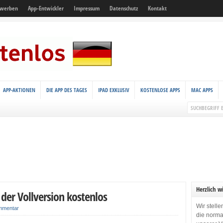
 werben
App-Entwickler
Impressum
Datenschutz
Kontakt
APP-AKTIONEN
DIE APP DES TAGES
IPAD EXKLUSIV
KOSTENLOSE APPS
MAC APPS
Herzlich w
 der Vollversion kostenlos
Wir stell
mmentar
die norma