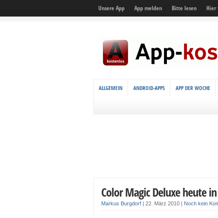
Unsere App
App melden
Bitte lesen
Hier
ALLGEMEIN
ANDROID-APPS
APP DER WOCHE
Color Magic Deluxe heute in
Markus Burgdorf
|
22. März 2010
|
Noch kein Ko