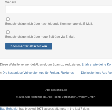
Website
Benachrichtige mich über nachfolgende Kommentare via E-Mail.
Benachrichtige mich über neue Beiträge via E-Mail.
Diese Website verwendet Akismet, um Spam zu reduzieren.
Erfahre, wie deine Ko
«
Die kostenlose Vollversion App für Freitag: Fluxtunes
Die kostenlose App-Vol
App-kostenlos.de
© 2026 App-kostenlos.de. Alle Rechte vorbehalten.
Avandy GmbH
.
Bad Behavior
has blocked
4978
access attempts in the last 7 days.