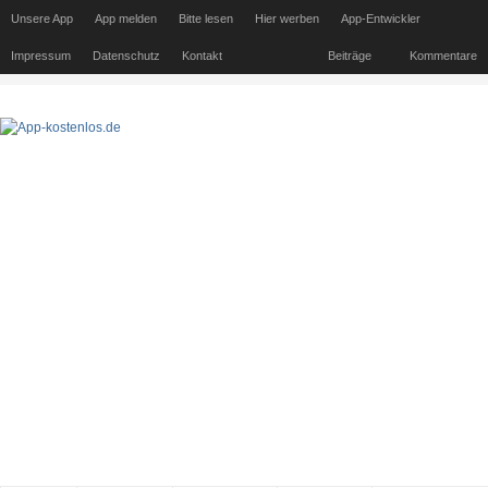
Unsere App
App melden
Bitte lesen
Hier werben
App-Entwickler
Impressum
Datenschutz
Kontakt
Beiträge
Kommentare