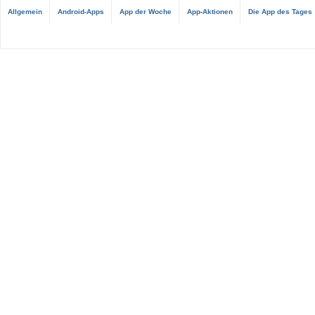
Allgemein
Android-Apps
App der Woche
App-Aktionen
Die App des Tages