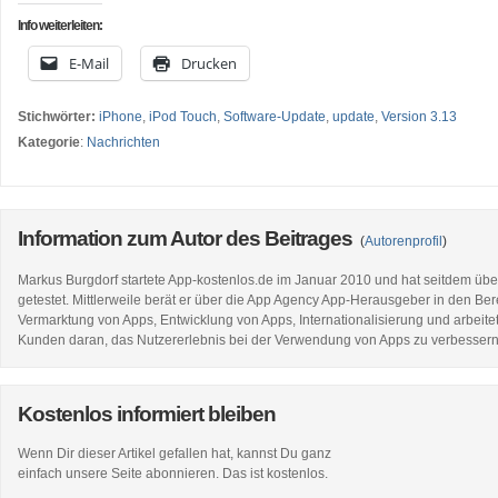
Info weiterleiten:
E-Mail
Drucken
Stichwörter:
iPhone
,
iPod Touch
,
Software-Update
,
update
,
Version 3.13
Kategorie
:
Nachrichten
Information zum Autor des Beitrages
(
Autorenprofil
)
Markus Burgdorf startete App-kostenlos.de im Januar 2010 und hat seitdem üb
getestet. Mittlerweile berät er über die App Agency App-Herausgeber in den Be
Vermarktung von Apps, Entwicklung von Apps, Internationalisierung und arbeitet
Kunden daran, das Nutzererlebnis bei der Verwendung von Apps zu verbessern
Kostenlos informiert bleiben
Wenn Dir dieser Artikel gefallen hat, kannst Du ganz
einfach unsere Seite abonnieren. Das ist kostenlos.