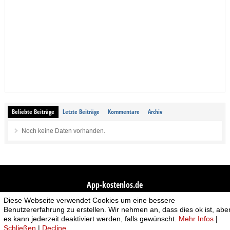
Beliebte Beiträge
Letzte Beiträge
Kommentare
Archiv
Noch keine Daten vorhanden.
App-kostenlos.de
Diese Webseite verwendet Cookies um eine bessere
© 2026 App-kostenlos.de. Alle Rechte vorbehalten.
Avandy GmbH
.
Benutzererfahrung zu erstellen. Wir nehmen an, dass dies ok ist, abe
es kann jederzeit deaktiviert werden, falls gewünscht.
Mehr Infos
|
Bad Behavior
has blocked
5399
access attempts in the last 7 days.
Schließen
|
Decline