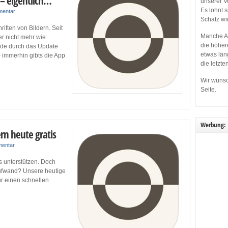
 – eigentlich…
unserer V
Es lohnt 
mentar
Schatz wi
iften von Bildern. Seit
Manche Ap
er nicht mehr wie
die höher
rde durch das Update
etwas län
– immerhin gibts die App
die letzte
Wir wünsc
Seite.
Werbung:
ern heute gratis
mentar
s unterstützen. Doch
Aufwand? Unsere heutige
ür einen schnellen