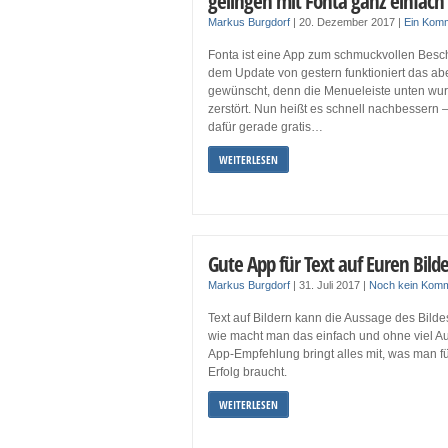
gelingen mit Fonta ganz einfach
Markus Burgdorf
|
20. Dezember 2017
|
Ein Kom
Fonta ist eine App zum schmuckvollen Beschr
dem Update von gestern funktioniert das ab
gewünscht, denn die Menueleiste unten wu
zerstört. Nun heißt es schnell nachbessern 
dafür gerade gratis…
WEITERLESEN
Gute App für Text auf Euren Bild
Markus Burgdorf
|
31. Juli 2017
|
Noch kein Kom
Text auf Bildern kann die Aussage des Bilde
wie macht man das einfach und ohne viel 
App-Empfehlung bringt alles mit, was man f
Erfolg braucht.
WEITERLESEN