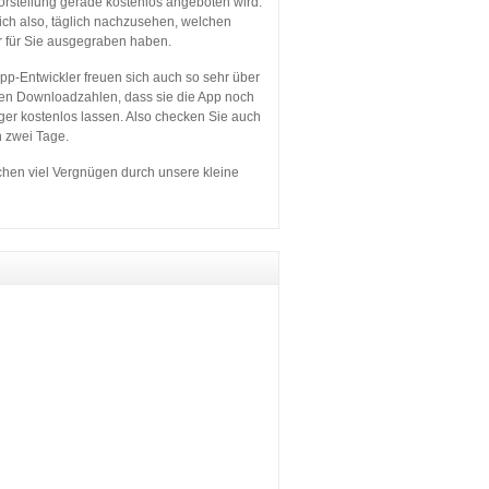
orstellung gerade kostenlos angeboten wird.
sich also, täglich nachzusehen, welchen
r für Sie ausgegraben haben.
p-Entwickler freuen sich auch so sehr über
en Downloadzahlen, dass sie die App noch
ger kostenlos lassen. Also checken Sie auch
n zwei Tage.
hen viel Vergnügen durch unsere kleine