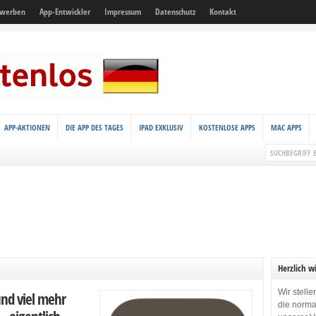
 werben
App-Entwickler
Impressum
Datenschutz
Kontakt
APP-AKTIONEN
DIE APP DES TAGES
IPAD EXKLUSIV
KOSTENLOSE APPS
MAC APPS
Herzlich w
Wir stell
nd viel mehr
die norma