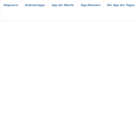
Allgemein
Android-Apps
App der Woche
App-Aktionen
Die App des Tages