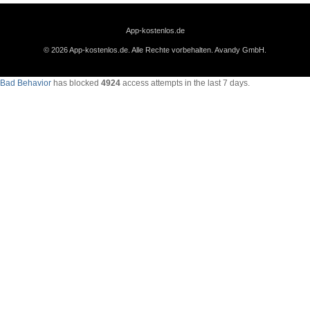
App-kostenlos.de
© 2026 App-kostenlos.de. Alle Rechte vorbehalten.
Avandy GmbH
.
Bad Behavior
has blocked
4924
access attempts in the last 7 days.