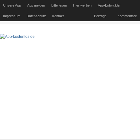
Unsere App
App melden
Bitte lesen
Hier werben
App-Entwickler
Impressum
Datenschutz
Kontakt
Beiträge
Kommentare