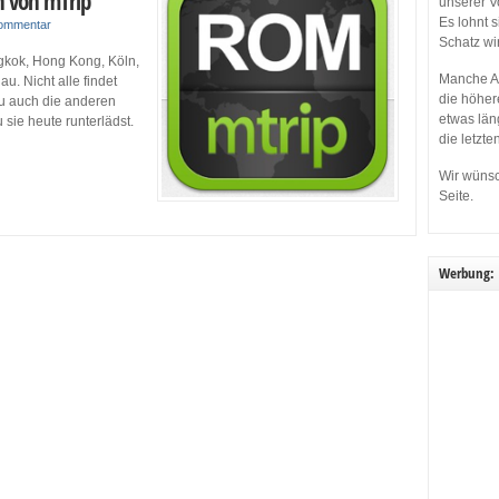
on von mTrip
unserer V
Es lohnt 
Kommentar
Schatz wi
gkok, Hong Kong, Köln,
Manche Ap
. Nicht alle findet
die höher
Du auch die anderen
etwas län
sie heute runterlädst.
die letzte
Wir wünsc
Seite.
Werbung: