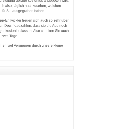
orstellung gerade kostenlos angeboten wird.
sich also, täglich nachzusehen, welchen
r für Sie ausgegraben haben.
p-Entwickler freuen sich auch so sehr über
en Downloadzahlen, dass sie die App noch
ger kostenlos lassen. Also checken Sie auch
n zwei Tage.
hen viel Vergnügen durch unsere kleine