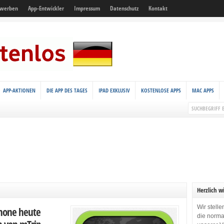
 werben
App-Entwickler
Impressum
Datenschutz
Kontakt
APP-AKTIONEN
DIE APP DES TAGES
IPAD EXKLUSIV
KOSTENLOSE APPS
MAC APPS
Herzlich w
Wir stell
Phone heute
die norma