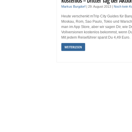
kostenlos – Dritter Tag der Akti
Markus Burgdorf
|
29. August 2013
|
Noch kein 
Heute verschenkt mTrip City Guides für Ban
Moskau, Rom, Sao Paulo, Tokio und Warschau
man im App Store, aber wir sagen Dir, wie 
Vollversionen kostenlos bekommst, wenn Du 
Mit jedem Reiseführer sparst Du 4,49 Euro.
WEITERLESEN