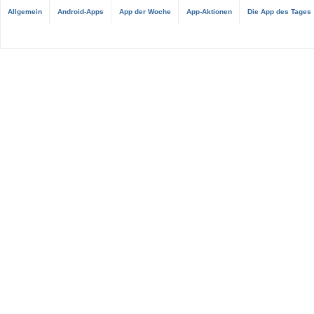
Allgemein
Android-Apps
App der Woche
App-Aktionen
Die App des Tages