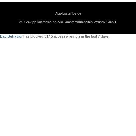
App-kostenlos.de
© 2026 App-kostenlos.de. Alle Rechte vorbehalten.
Avandy GmbH
.
Bad Behavior
has blocked
5145
access attempts in the last 7 days.