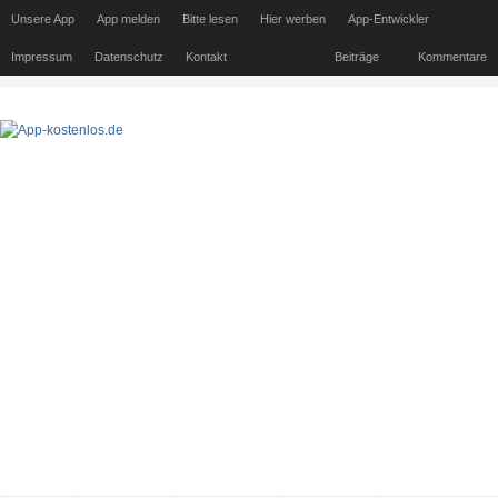
Unsere App
App melden
Bitte lesen
Hier werben
App-Entwickler
Impressum
Datenschutz
Kontakt
Beiträge
Kommentare