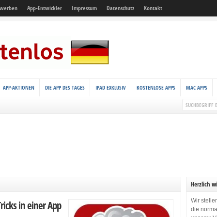
 werben
App-Entwickler
Impressum
Datenschutz
Kontakt
APP-AKTIONEN
DIE APP DES TAGES
IPAD EXKLUSIV
KOSTENLOSE APPS
MAC APPS
Herzlich w
Wir stell
ricks in einer App
die norma