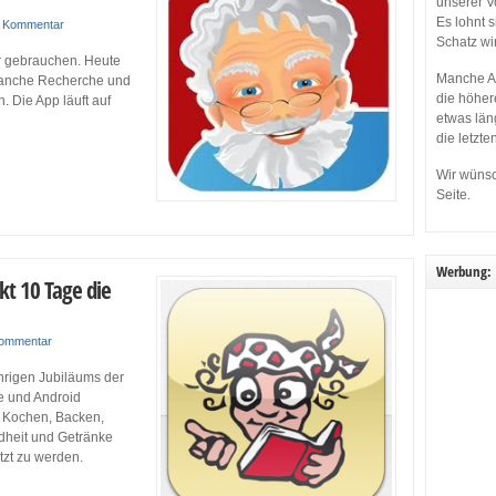
unserer V
Es lohnt 
n Kommentar
Schatz wi
r gebrauchen. Heute
Manche Ap
 manche Recherche und
die höher
 Die App läuft auf
etwas län
die letzte
Wir wünsc
Seite.
Werbung:
kt 10 Tage die
Kommentar
ährigen Jubiläums der
e und Android
m Kochen, Backen,
dheit und Getränke
tzt zu werden.