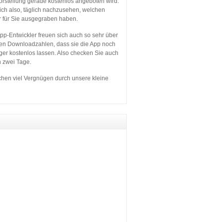
orstellung gerade kostenlos angeboten wird.
sich also, täglich nachzusehen, welchen
r für Sie ausgegraben haben.
p-Entwickler freuen sich auch so sehr über
en Downloadzahlen, dass sie die App noch
ger kostenlos lassen. Also checken Sie auch
n zwei Tage.
hen viel Vergnügen durch unsere kleine