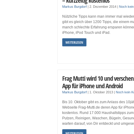
– kurzzeitig kostenlos
Markus Burgdorf
|
2. Dezember 2014
|
Noch kei
Nützliche Tipps kann man immer mal wiede
gibt es gleich über 1200 Tipps, die einem
manch schlechte Erfahrung ersparen können.
iPhone, iPod Touch und iPad.
WEITERLESEN
Frag Mutti wird 10 und verschen
App für iPhone und Android
Markus Burgdorf
|
1. Oktober 2013
|
Noch kein 
Bis 10. Oktober gibt es zum Anlass des 10j
Webseite Frag-Mutti.de deren App für iPhon
kostenlos. Rund 17.000 Haushaltstipps zu
Putzen, Reinigen, Waschen, Bügeln, Gesun
warten darauf, von Dir entdeckt und umgese
WEITERLESEN