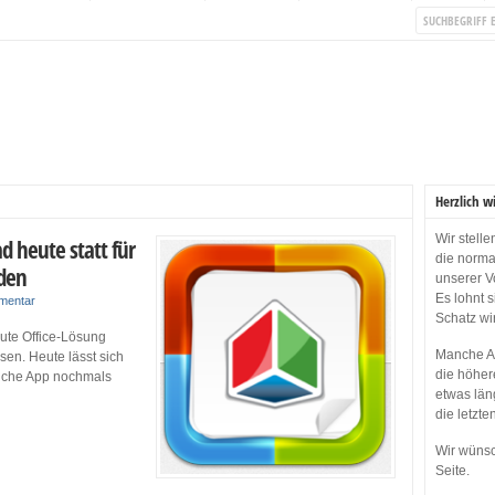
Herzlich w
Wir stell
d heute statt für
die norma
aden
unserer V
Es lohnt 
mentar
Schatz wi
gute Office-Lösung
Manche Ap
sen. Heute lässt sich
die höher
liche App nochmals
etwas län
die letzte
Wir wünsc
Seite.