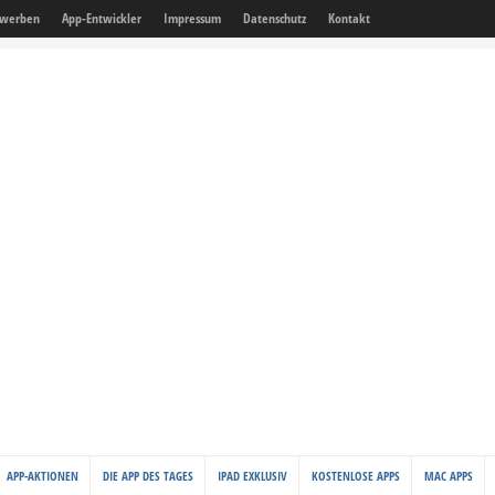
 werben
App-Entwickler
Impressum
Datenschutz
Kontakt
APP-AKTIONEN
DIE APP DES TAGES
IPAD EXKLUSIV
KOSTENLOSE APPS
MAC APPS