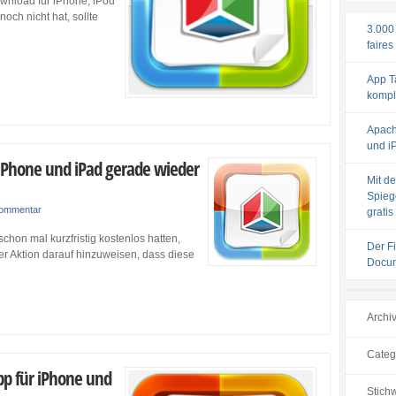
wnload für iPhone, iPod
ch nicht hat, sollte
3.000
faires
App T
komple
Apach
und iP
iPhone und iPad gerade wieder
Mit de
Spiege
Kommentar
gratis
chon mal kurzfristig kostenlos hatten,
Der F
er Aktion darauf hinzuweisen, dass diese
Docum
Archi
Categ
pp für iPhone und
Stichw