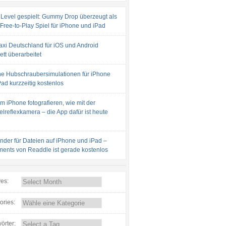
 Level gespielt: Gummy Drop überzeugt als
 Free-to-Play Spiel für iPhone und iPad
axi Deutschland für iOS und Android
tt überarbeitet
e Hubschraubersimulationen für iPhone
ad kurzzeitig kostenlos
m iPhone fotografieren, wie mit der
lreflexkamera – die App dafür ist heute
inder für Dateien auf iPhone und iPad –
ents von Readdle ist gerade kostenlos
ves:
ories:
örter: