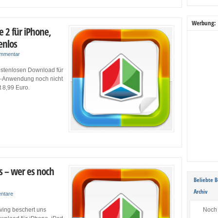
Werbung:
e 2 für iPhone,
enlos
ommentar
kostenlosen Download für
ce-Anwendung noch nicht
t 8,99 Euro.
s – wer es noch
Beliebte B
Archiv
ntare
Noch 
ving beschert uns