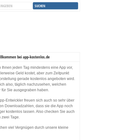
illkommen bei app-kostenlos.de
en Ihnen jeden Tag mindestens eine App vor,
lerweise Geld kostet, aber zum Zeitpunkt
orstellung gerade kostenlos angeboten wird.
sich also, täglich nachzusehen, welchen
r für Sie ausgegraben haben.
p-Entwickler freuen sich auch so sehr über
en Downloadzahlen, dass sie die App noch
ger kostenlos lassen. Also checken Sie auch
n zwei Tage.
hen viel Vergnügen durch unsere kleine