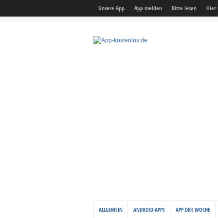
Unsere App
App melden
Bitte lesen
Hier
ALLGEMEIN
ANDROID-APPS
APP DER WOCHE