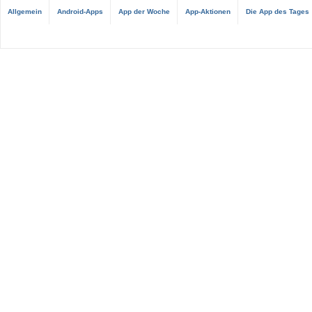
Allgemein
Android-Apps
App der Woche
App-Aktionen
Die App des Tages