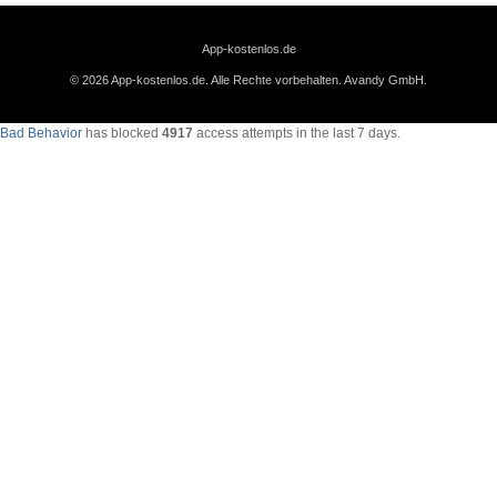
App-kostenlos.de
© 2026 App-kostenlos.de. Alle Rechte vorbehalten.
Avandy GmbH
.
Bad Behavior
has blocked
4917
access attempts in the last 7 days.