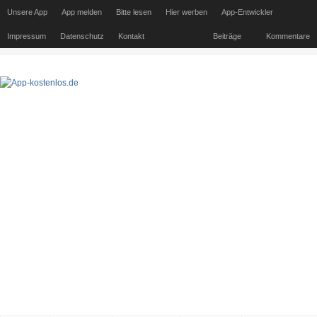
Unsere App
App melden
Bitte lesen
Hier werben
App-Entwickler
Impressum
Datenschutz
Kontakt
Beiträge
Kommentare