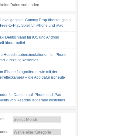
keine Daten vorhanden.
 Level gespielt: Gummy Drop überzeugt als
 Free-to-Play Spiel für iPhone und iPad
axi Deutschland für iOS und Android
tt überarbeitet
e Hubschraubersimulationen für iPhone
ad kurzzeitig kostenlos
m iPhone fotografieren, wie mit der
lreflexkamera – die App dafür ist heute
inder für Dateien auf iPhone und iPad –
ents von Readdle ist gerade kostenlos
ves:
ories: