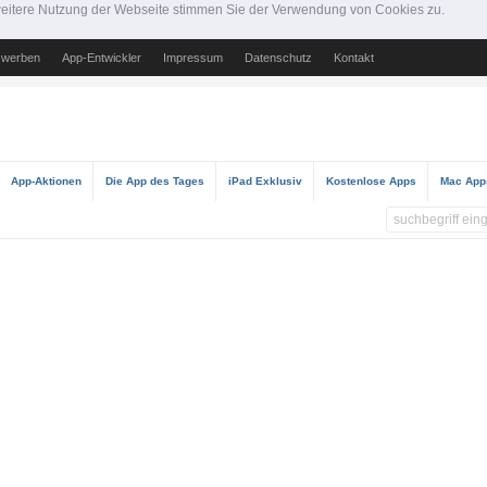
e weitere Nutzung der Webseite stimmen Sie der Verwendung von Cookies zu.
 werben
App-Entwickler
Impressum
Datenschutz
Kontakt
App-Aktionen
Die App des Tages
iPad Exklusiv
Kostenlose Apps
Mac App