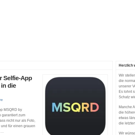
Herzlich 
Wir stell
r Selfie-App
die norma
in die
unserer V
Es lohnt 
Schatz wi
re
Manche Ap
-App MSQRD by
die höher
 garantiert zum
etwas län
ss nicht nur als Foto,
die letzte
 und für einen grauen
al…
Wir wünsc