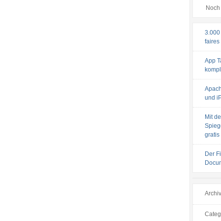
Noch 
3.000
faires
App T
komple
Apach
und iP
Mit de
Spiege
gratis
Der F
Docum
Archi
Categ