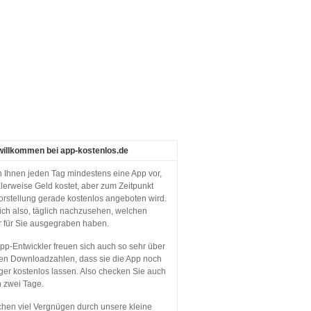
willkommen bei app-kostenlos.de
en Ihnen jeden Tag mindestens eine App vor,
lerweise Geld kostet, aber zum Zeitpunkt
orstellung gerade kostenlos angeboten wird.
sich also, täglich nachzusehen, welchen
r für Sie ausgegraben haben.
p-Entwickler freuen sich auch so sehr über
en Downloadzahlen, dass sie die App noch
ger kostenlos lassen. Also checken Sie auch
n zwei Tage.
hen viel Vergnügen durch unsere kleine