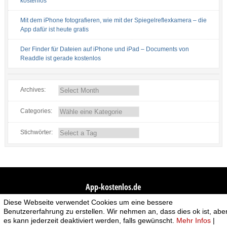
kostenlos
Mit dem iPhone fotografieren, wie mit der Spiegelreflexkamera – die
App dafür ist heute gratis
Der Finder für Dateien auf iPhone und iPad – Documents von
Readdle ist gerade kostenlos
Archives:
Categories:
Stichwörter:
App-kostenlos.de
Diese Webseite verwendet Cookies um eine bessere
© 2026 App-kostenlos.de. Alle Rechte vorbehalten.
Avandy GmbH
.
Benutzererfahrung zu erstellen. Wir nehmen an, dass dies ok ist, abe
es kann jederzeit deaktiviert werden, falls gewünscht.
Mehr Infos
|
Bad Behavior
has blocked
5009
access attempts in the last 7 days.