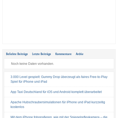
Beliebte Beiträge
Letzte Beiträge
Kommentare
Archiv
Noch keine Daten vorhanden.
3.000 Level gespielt: Gummy Drop überzeugt als faires Free-to-Play
Spiel für iPhone und iPad
App Taxi Deutschland für iOS und Android komplett überarbeitet
Apache Hubschraubersimulationen für iPhone und iPad kurzzeitig
kostenlos
Mit dem iPhone fotografieren, wie mit der Spiegelreflexkamera – die