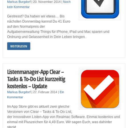
Markus Burgdorf
|
20. November 2014
|
Noch
kein Kommentar
Gestresst? Da haben wir etwas… Bis
nächsten Donnerstag kannst Du 41 Euro
auf den Normalpreis der
Aufgabenverwaltung Things für iPhone, iPad und Mac sparen und
Ordnung und Gelassenheit in Dein Leben bringen.
WEITERLESEN
Listenmanager-App Clear –
Tasks & To-Do List kurzzeitig
kostenlos – Update
Markus Burgdorf
|
27. Februar 2014
|
Ein
Kommentar
Im App Store gibt es aktuell zwei gleiche
Versionen von Clear – Tasks & To-Do List,
der innovativen Listen-App von Realmac Software. Einmal kostenlos und
einmal mit Pluszeichen für 4,49 Euro. Wir sagen Euch, was dahinter
steckt.