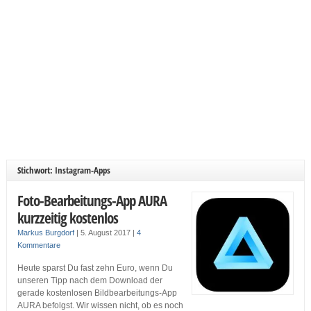
Stichwort: Instagram-Apps
Foto-Bearbeitungs-App AURA
kurzzeitig kostenlos
Markus Burgdorf
|
5. August 2017
|
4
Kommentare
Heute sparst Du fast zehn Euro, wenn Du
unseren Tipp nach dem Download der
gerade kostenlosen Bildbearbeitungs-App
AURA befolgst. Wir wissen nicht, ob es noch