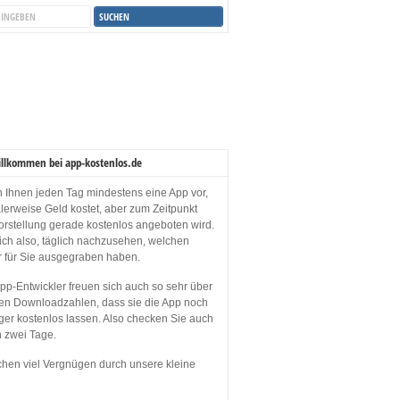
illkommen bei app-kostenlos.de
en Ihnen jeden Tag mindestens eine App vor,
lerweise Geld kostet, aber zum Zeitpunkt
orstellung gerade kostenlos angeboten wird.
sich also, täglich nachzusehen, welchen
r für Sie ausgegraben haben.
p-Entwickler freuen sich auch so sehr über
en Downloadzahlen, dass sie die App noch
ger kostenlos lassen. Also checken Sie auch
n zwei Tage.
hen viel Vergnügen durch unsere kleine