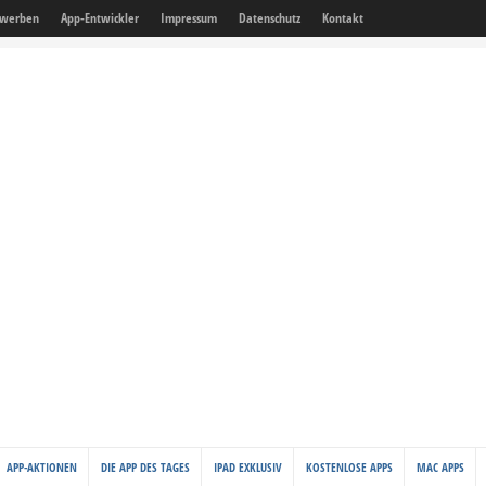
 werben
App-Entwickler
Impressum
Datenschutz
Kontakt
APP-AKTIONEN
DIE APP DES TAGES
IPAD EXKLUSIV
KOSTENLOSE APPS
MAC APPS