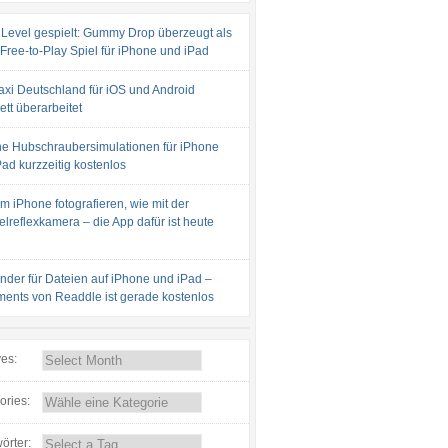
 Level gespielt: Gummy Drop überzeugt als
 Free-to-Play Spiel für iPhone und iPad
axi Deutschland für iOS und Android
tt überarbeitet
e Hubschraubersimulationen für iPhone
ad kurzzeitig kostenlos
m iPhone fotografieren, wie mit der
lreflexkamera – die App dafür ist heute
inder für Dateien auf iPhone und iPad –
ents von Readdle ist gerade kostenlos
ves:
ories:
örter: