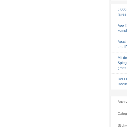
3.000
faires
App T
komple
Apach
und iP
Mit de
Spiege
gratis
Der F
Docum
Archi
Categ
Stichw