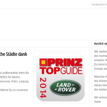
Herzlich w
Wir stell
che Städte dank
die norma
unserer V
Es lohnt 
Schatz wi
 aufbereitete Infos für
Manche Ap
IDES für Berlin,
die höher
annover, Köln, Leipzig
etwas län
die letzte
erfährst Du in unserem
Wir wünsc
Seite.