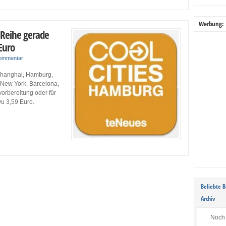
Werbung:
s-Reihe gerade
Euro
Kommentar
 Shanghai, Hamburg,
 New York, Barcelona,
orbereitung oder für
Du 3,59 Euro.
Beliebte B
Archiv
Noch 