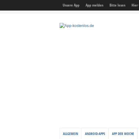
Unsere App
App melden
Bitte lesen
Hier
ALLGEMEIN
ANDROID-APPS
APP DER WOCHE