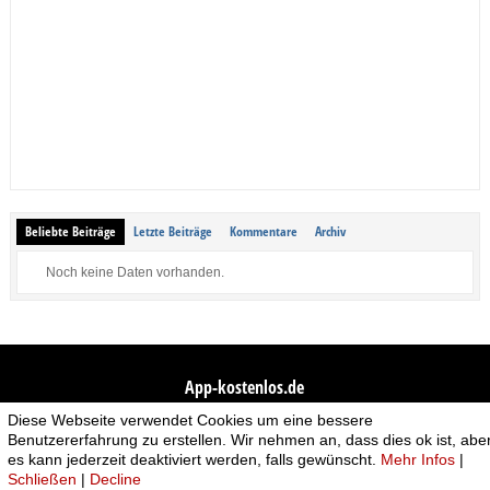
Beliebte Beiträge
Letzte Beiträge
Kommentare
Archiv
Noch keine Daten vorhanden.
App-kostenlos.de
Diese Webseite verwendet Cookies um eine bessere
© 2026 App-kostenlos.de. Alle Rechte vorbehalten.
Avandy GmbH
.
Benutzererfahrung zu erstellen. Wir nehmen an, dass dies ok ist, abe
es kann jederzeit deaktiviert werden, falls gewünscht.
Mehr Infos
|
Bad Behavior
has blocked
5012
access attempts in the last 7 days.
Schließen
|
Decline