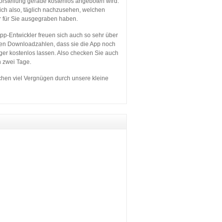
orstellung gerade kostenlos angeboten wird.
sich also, täglich nachzusehen, welchen
r für Sie ausgegraben haben.
p-Entwickler freuen sich auch so sehr über
en Downloadzahlen, dass sie die App noch
ger kostenlos lassen. Also checken Sie auch
n zwei Tage.
hen viel Vergnügen durch unsere kleine