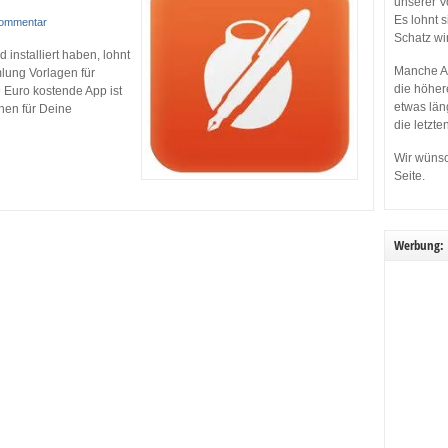
unserer V
Es lohnt 
Kommentar
Schatz wi
 installiert haben, lohnt
Manche Ap
lung Vorlagen für
die höher
 Euro kostende App ist
etwas län
hen für Deine
die letzte
Wir wünsc
Seite.
Werbung: