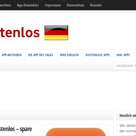
 werben
App-Entwickler
Impressum
Datenschutz
Kontakt
APP-AKTIONEN
DIE APP DES TAGES
IPAD EXKLUSIV
KOSTENLOSE APPS
MAC APPS
Herzlich w
Wir stell
tenlos – spare
die norma