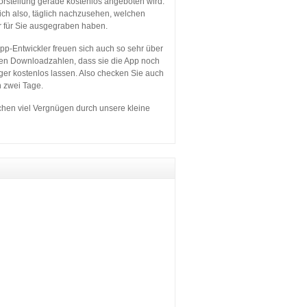
orstellung gerade kostenlos angeboten wird.
sich also, täglich nachzusehen, welchen
r für Sie ausgegraben haben.
p-Entwickler freuen sich auch so sehr über
en Downloadzahlen, dass sie die App noch
ger kostenlos lassen. Also checken Sie auch
n zwei Tage.
hen viel Vergnügen durch unsere kleine