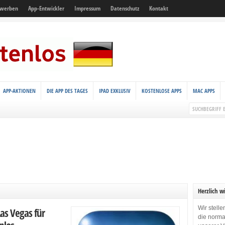
 werben
App-Entwickler
Impressum
Datenschutz
Kontakt
APP-AKTIONEN
DIE APP DES TAGES
IPAD EXKLUSIV
KOSTENLOSE APPS
MAC APPS
Herzlich w
Wir stell
Las Vegas für
die norma