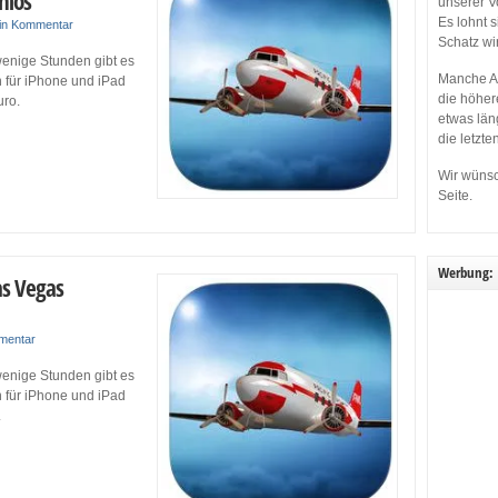
nlos
unserer V
Es lohnt 
in Kommentar
Schatz wi
wenige Stunden gibt es
Manche Ap
n für iPhone und iPad
die höher
uro.
etwas län
die letzte
Wir wünsc
Seite.
Werbung:
as Vegas
mentar
wenige Stunden gibt es
n für iPhone und iPad
.