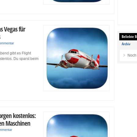
as Vegas für
s
Beliebte B
Kommentar
Archiv
bend gibt es Flight
Noch 
stenlos. Du sparst beim
orgen kostenlos:
sen Maschinen
ommentar