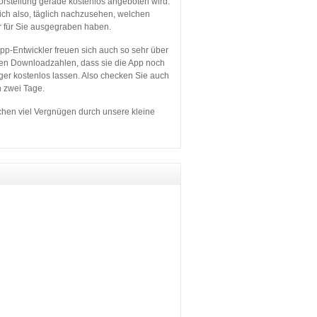
orstellung gerade kostenlos angeboten wird.
sich also, täglich nachzusehen, welchen
r für Sie ausgegraben haben.
p-Entwickler freuen sich auch so sehr über
en Downloadzahlen, dass sie die App noch
ger kostenlos lassen. Also checken Sie auch
n zwei Tage.
hen viel Vergnügen durch unsere kleine