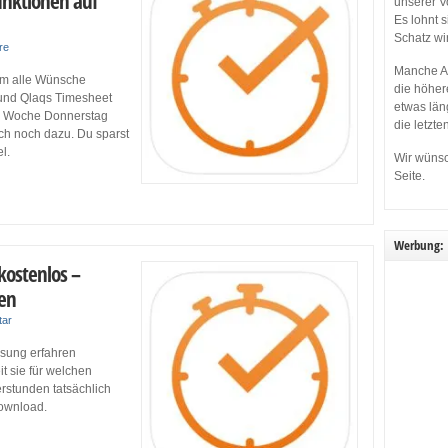
unktionen auf
unserer V
Es lohnt 
Schatz wi
re
Manche Ap
dem alle Wünsche
die höher
 und Qlaqs Timesheet
etwas län
te Woche Donnerstag
die letzte
ch noch dazu. Du sparst
l.
Wir wünsc
Seite.
Werbung:
kostenlos –
ten
tar
ssung erfahren
t sie für welchen
stunden tatsächlich
Download.