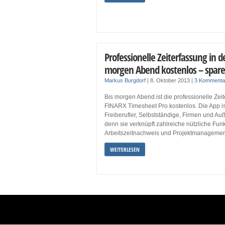
Professionelle Zeiterfassung in d
morgen Abend kostenlos – spare
Markus Burgdorf
|
8. Oktober 2013
|
3 Kommenta
Bis morgen Abend ist die professionelle Ze
FINARX Timesheet Pro kostenlos. Die App is
Freiberufler, Selbstständige, Firmen und Au
denn sie verknüpft zahlreiche nützliche Fu
Arbeitszeitnachweis und Projektmanagemen
WEITERLESEN