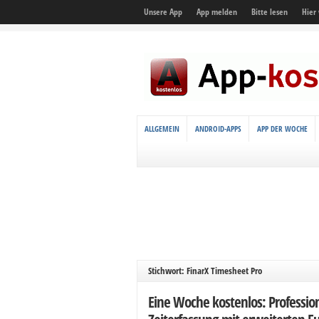
Unsere App
App melden
Bitte lesen
Hier
ALLGEMEIN
ANDROID-APPS
APP DER WOCHE
Stichwort: FinarX Timesheet Pro
Eine Woche kostenlos: Profession