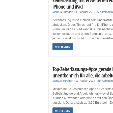
Zeiterfassung mit erweiterten F
iPhone und iPad
Markus Burgdorf
|
4. Februar 2016
|
5 Kommenta
Zeiterfassung muss einfach sein und trotz
abdecken. Qlaqs Timesheet Pro für iPhone
Premium für das iPad kannst Du bis nächs
kostenlos laden und einen Bonus gibt es au
je nach Gerät bis zu 14 Euro – mehr im Artike
WEITERLESEN
Top-Zeiterfassungs-Apps gerade 
unentbehrlich für alle, die arbei
Markus Burgdorf
|
17. August 2014
|
Ein Kommen
Mit den heute kostenlosen Apps für Zeiterfa
Selbstständige und Arbeitnehmer, wieviel Zei
Kunden aufwenden oder wie es mit den Über
aussieht. Du sparst bis zu 3,59 Euro beim 
WEITERLESEN