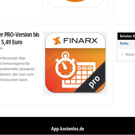
er PRO-Version bis
Beliebte B
 5,49 Euro
Archiv
re
Noch 
iterfassungs-App
t hervorragend für
ßendienstler geeignet,
nktionen, die man zum
t brauchen kann.
App-kostenlos.de