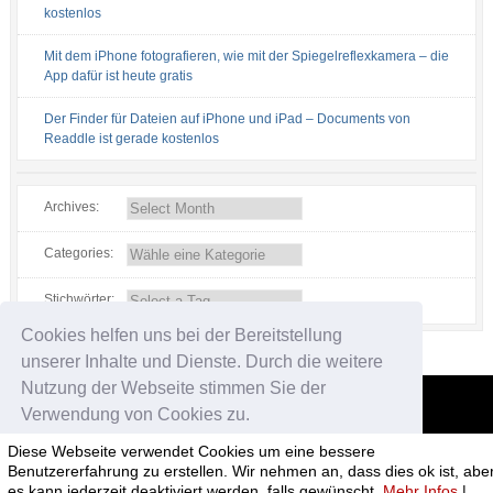
kostenlos
Mit dem iPhone fotografieren, wie mit der Spiegelreflexkamera – die
App dafür ist heute gratis
Der Finder für Dateien auf iPhone und iPad – Documents von
Readdle ist gerade kostenlos
Archives:
Categories:
Stichwörter:
Cookies helfen uns bei der Bereitstellung
unserer Inhalte und Dienste. Durch die weitere
Nutzung der Webseite stimmen Sie der
Verwendung von Cookies zu.
App-kostenlos.de
Diese Webseite verwendet Cookies um eine bessere
© 2026 App-kostenlos.de. Alle Rechte vorbehalten.
Avandy GmbH
.
Okay!
Benutzererfahrung zu erstellen. Wir nehmen an, dass dies ok ist, abe
es kann jederzeit deaktiviert werden, falls gewünscht.
Mehr Infos
|