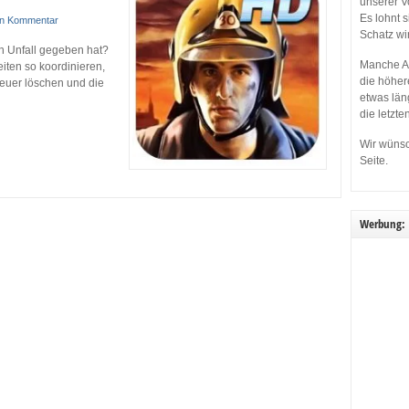
unserer V
Es lohnt 
in Kommentar
Schatz wi
en Unfall gegeben hat?
Manche Ap
iten so koordinieren,
die höher
 Feuer löschen und die
etwas län
die letzte
Wir wünsc
Seite.
Werbung: