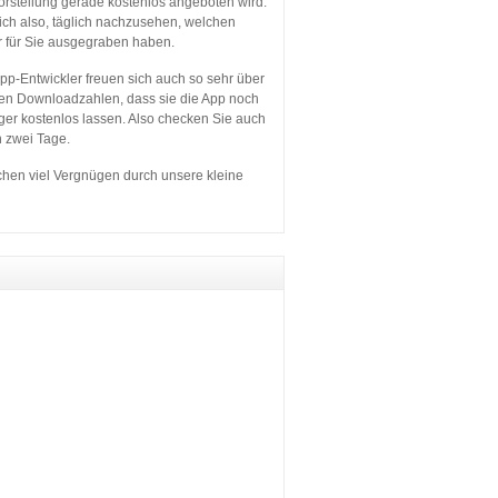
orstellung gerade kostenlos angeboten wird.
sich also, täglich nachzusehen, welchen
r für Sie ausgegraben haben.
p-Entwickler freuen sich auch so sehr über
en Downloadzahlen, dass sie die App noch
ger kostenlos lassen. Also checken Sie auch
n zwei Tage.
hen viel Vergnügen durch unsere kleine