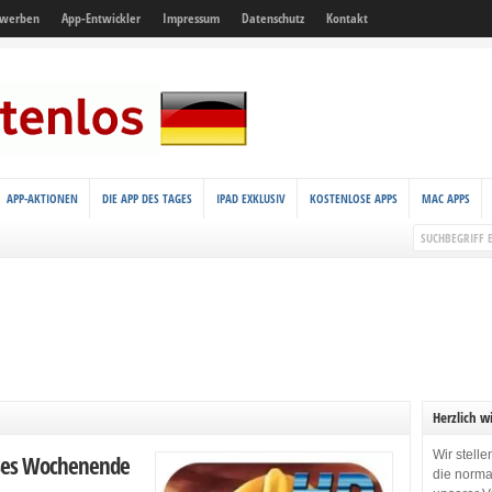
 werben
App-Entwickler
Impressum
Datenschutz
Kontakt
APP-AKTIONEN
DIE APP DES TAGES
IPAD EXKLUSIV
KOSTENLOSE APPS
MAC APPS
Herzlich w
Wir stell
ieses Wochenende
die norma