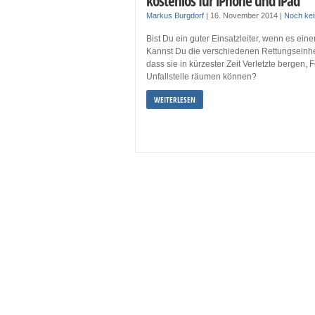
kostenlos für iPhone und iPad
Markus Burgdorf
|
16. November 2014
|
Noch ke
Bist Du ein guter Einsatzleiter, wenn es ein
Kannst Du die verschiedenen Rettungseinhe
dass sie in kürzester Zeit Verletzte bergen,
Unfallstelle räumen können?
WEITERLESEN