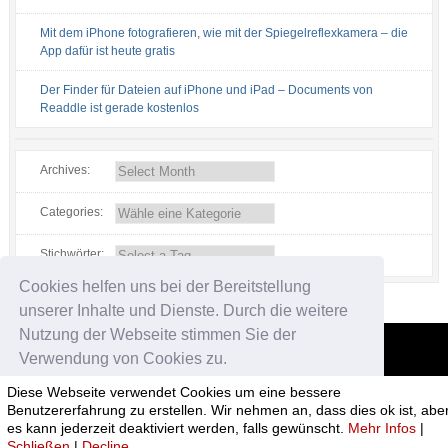
Mit dem iPhone fotografieren, wie mit der Spiegelreflexkamera – die
App dafür ist heute gratis
Der Finder für Dateien auf iPhone und iPad – Documents von
Readdle ist gerade kostenlos
Archives:
Categories:
Stichwörter:
Cookies helfen uns bei der Bereitstellung
unserer Inhalte und Dienste. Durch die weitere
Nutzung der Webseite stimmen Sie der
Verwendung von Cookies zu.
App-kostenlos.de
Diese Webseite verwendet Cookies um eine bessere
© 2026 App-kostenlos.de. Alle Rechte vorbehalten.
Avandy GmbH
.
Okay!
Benutzererfahrung zu erstellen. Wir nehmen an, dass dies ok ist, abe
es kann jederzeit deaktiviert werden, falls gewünscht.
Mehr Infos
|
Bad Behavior
has blocked
4924
access attempts in the last 7 days.
Schließen
|
Decline