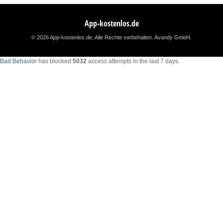
App-kostenlos.de
© 2026 App-kostenlos.de. Alle Rechte vorbehalten.
Avandy GmbH
.
Bad Behavior
has blocked
5032
access attempts in the last 7 days.