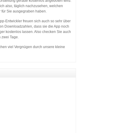
orstellung gerade kostenlos angeboten wird.
sich also, täglich nachzusehen, welchen
r für Sie ausgegraben haben.
p-Entwickler freuen sich auch so sehr über
en Downloadzahlen, dass sie die App noch
ger kostenlos lassen. Also checken Sie auch
n zwei Tage.
hen viel Vergnügen durch unsere kleine