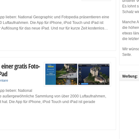
unserer V
Es lohnt 
Schatz wi
pp lieben: National Geographic und Fotopedia präsentieren eine
Manche Ap
uftaufnahmen. Die App für iPhone, iPod Touch und iPad ist
die höher
 Auflösung für das neue iPad. Und nur für kurze Zeit kostenlos…
etwas län
die letzte
Wir wünsc
Seite.
 einer gratis Foto-
iPad
Werbung:
ntare
pp lieben: National
ne außergewöhnliche Sammlung von über 2000 Luftaufnahmen,
 hat. Die App für iPhone, iPod Touch und iPad ist gerade