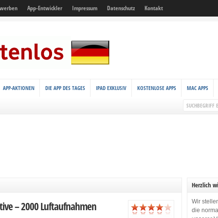
 werben
App-Entwickler
Impressum
Datenschutz
Kontakt
APP-AKTIONEN
DIE APP DES TAGES
IPAD EXKLUSIV
KOSTENLOSE APPS
MAC APPS
Herzlich w
Wir stell
ktive – 2000 Luftaufnahmen
die norma