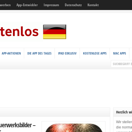
 werben
App-Entwickler
Impressum
Datenschutz
Kontakt
APP-AKTIONEN
DIE APP DES TAGES
IPAD EXKLUSIV
KOSTENLOSE APPS
MAC APPS
Herzlich w
Wir stell
uerwerksbilder –
die norma