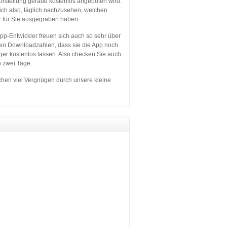
orstellung gerade kostenlos angeboten wird.
sich also, täglich nachzusehen, welchen
r für Sie ausgegraben haben.
p-Entwickler freuen sich auch so sehr über
en Downloadzahlen, dass sie die App noch
ger kostenlos lassen. Also checken Sie auch
n zwei Tage.
hen viel Vergnügen durch unsere kleine