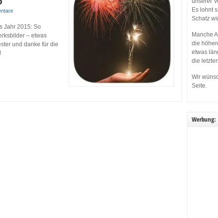
6
unserer V
Es lohnt 
ntare
Schatz wi
as Jahr 2015: So
Manche Ap
rksbilder – etwas
die höher
ester und danke für die
etwas län
!
die letzte
Wir wünsc
Seite.
Werbung: