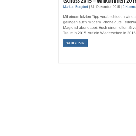
tschüss 2015 – willkommen 201
Markus Burgdorf
|
31. Dezember 2015
|
2 Komme
Mit einem letzten Tipp verabschieden wir d
gelingen auch mit dem iPhone gute Feuerwe
Magie ist aber dabei. Euch einen tollen Silv
Treue in 2015. Auf ein Wiedersehen in 2016
WEITERLESEN