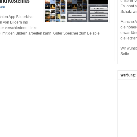
und kostenlos
unserer V
Es lohnt 
are
Schatz wi
chten App Bilderkiste
Manche Ap
 von Bildern ins
die höher
ieter verschiedene Links
etwas län
 mit den Bildern arbeiten kann. Guter Speicher zum Beispiel
die letzte
Wir wünsc
Seite.
Werbung: