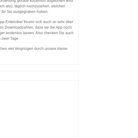
orstellung gerade kostenlos angeboten wird.
sich also, täglich nachzusehen, welchen
r für Sie ausgegraben haben.
p-Entwickler freuen sich auch so sehr über
en Downloadzahlen, dass sie die App noch
ger kostenlos lassen. Also checken Sie auch
n zwei Tage.
hen viel Vergnügen durch unsere kleine