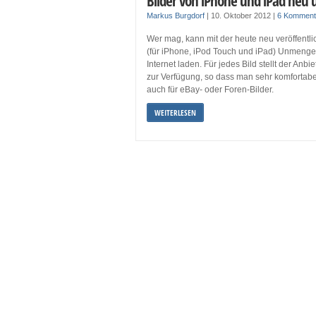
Bilder von iPhone und iPad neu 
Markus Burgdorf
|
10. Oktober 2012
|
6 Komment
Wer mag, kann mit der heute neu veröffentli
(für iPhone, iPod Touch und iPad) Unmengen
Internet laden. Für jedes Bild stellt der Anb
zur Verfügung, so dass man sehr komfortabel
auch für eBay- oder Foren-Bilder.
WEITERLESEN