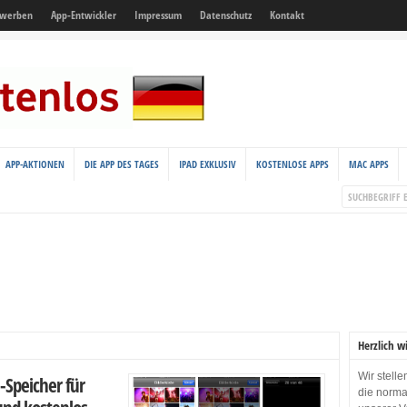
 werben
App-Entwickler
Impressum
Datenschutz
Kontakt
APP-AKTIONEN
DIE APP DES TAGES
IPAD EXKLUSIV
KOSTENLOSE APPS
MAC APPS
Herzlich w
Wir stell
Speicher für
die norma