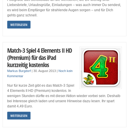
Liebesbriefe, Urlaubsgrüße, Einladungen – was auch immer Du sendest,
es wird beim Empfänger für strahlende Augen sorgen – und für Dich
gehts ganz schnell.
WEITERLESEN
Match-3 Spiel 4 Elements II HD
(Premium) für das iPad
kurzzeitig kostenlos
Markus Burgdorf
|
30. August 2013
|
Noch kein
Kommentar
Nur für kurze Zeit gibt es das Match-3 Spiel
4 Elements II HD (Premium) kostenlos. In
wenigen Stunden dürfte es mit dieser Aktion wieder vorbei sein. Deshalb
bei Interesse gleich laden und unsere Hinweise dazu lesen. Ihr spart
damit 4,49 Euro.
WEITERLESEN