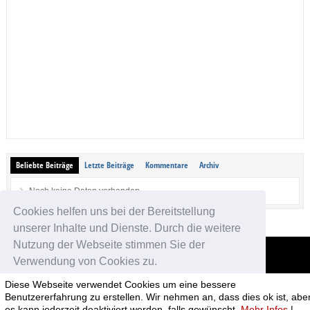
Beliebte Beiträge
Letzte Beiträge
Kommentare
Archiv
Noch keine Daten vorhanden.
Cookies helfen uns bei der Bereitstellung
unserer Inhalte und Dienste. Durch die weitere
Nutzung der Webseite stimmen Sie der
Verwendung von Cookies zu.
App-kostenlos.de
Diese Webseite verwendet Cookies um eine bessere
© 2026 App-kostenlos.de. Alle Rechte vorbehalten.
Avandy GmbH
.
Okay!
Benutzererfahrung zu erstellen. Wir nehmen an, dass dies ok ist, abe
es kann jederzeit deaktiviert werden, falls gewünscht.
Mehr Infos
|