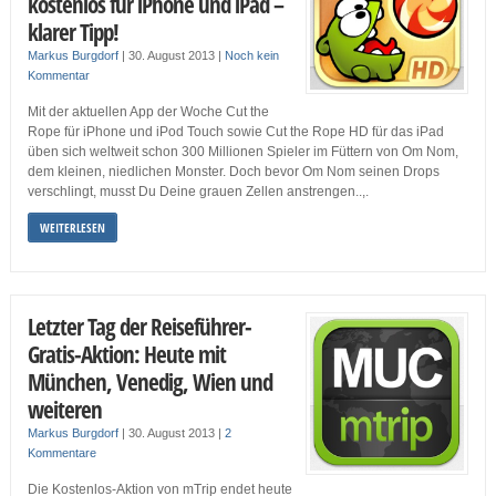
kostenlos für iPhone und iPad –
klarer Tipp!
Markus Burgdorf
|
30. August 2013
|
Noch kein
Kommentar
Mit der aktuellen App der Woche Cut the
Rope für iPhone und iPod Touch sowie Cut the Rope HD für das iPad
üben sich weltweit schon 300 Millionen Spieler im Füttern von Om Nom,
dem kleinen, niedlichen Monster. Doch bevor Om Nom seinen Drops
verschlingt, musst Du Deine grauen Zellen anstrengen..,.
WEITERLESEN
Letzter Tag der Reiseführer-
Gratis-Aktion: Heute mit
München, Venedig, Wien und
weiteren
Markus Burgdorf
|
30. August 2013
|
2
Kommentare
Die Kostenlos-Aktion von mTrip endet heute