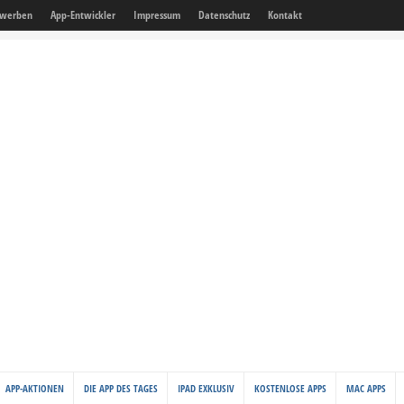
 werben
App-Entwickler
Impressum
Datenschutz
Kontakt
APP-AKTIONEN
DIE APP DES TAGES
IPAD EXKLUSIV
KOSTENLOSE APPS
MAC APPS