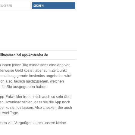
illkommen bei app-kostenlos.de
en Ihnen jeden Tag mindestens eine App vor,
lerweise Geld kostet, aber zum Zeitpunkt
orstellung gerade kostenlos angeboten wird.
sich also, täglich nachzusehen, welchen
r für Sie ausgegraben haben.
p-Entwickler freuen sich auch so sehr über
en Downloadzahlen, dass sie die App noch
ger kostenlos lassen. Also checken Sie auch
n zwei Tage.
hen viel Vergnügen durch unsere kleine