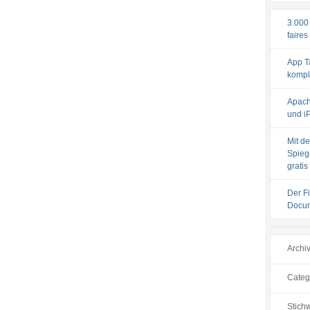
3.000
faires
App T
komple
Apach
und iP
Mit de
Spiege
gratis
Der F
Docum
Archi
Categ
Stichw