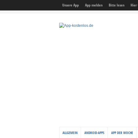
Unsere App
App melden
Bitte lesen
Hier
ALLGEMEIN
ANDROID-APPS
APP DER WOCHE