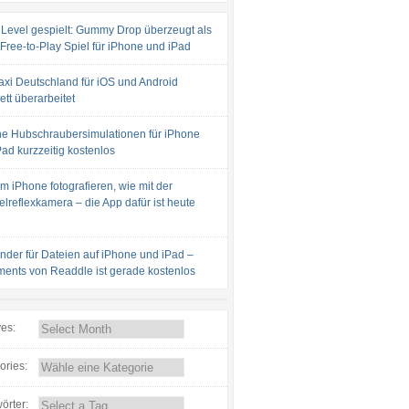
 Level gespielt: Gummy Drop überzeugt als
 Free-to-Play Spiel für iPhone und iPad
axi Deutschland für iOS und Android
tt überarbeitet
e Hubschraubersimulationen für iPhone
ad kurzzeitig kostenlos
m iPhone fotografieren, wie mit der
lreflexkamera – die App dafür ist heute
inder für Dateien auf iPhone und iPad –
ents von Readdle ist gerade kostenlos
ves:
ories:
örter: