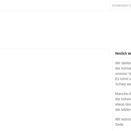
Herzlich w
Wir stell
die norma
unserer V
Es lohnt 
Schatz wi
Manche Ap
die höher
etwas län
die letzte
Wir wünsc
Seite.